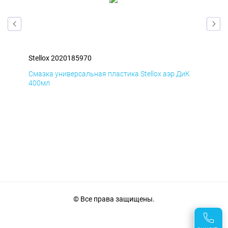
Stellox 2020185970
Ste
Д
Смазка универсальная пластика Stellox аэр ДиК
Сма
400мл
40
© Все права защищены.