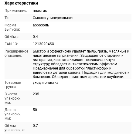
Характеристики
Применение:
пластик
Тип:
Смазка универсальная
Форма
аэрозоль
выпуска:
Объём, л:
0.4
EAN-13:
12130204SX
Расширенное
Быстро и эффективно удаляет пыль, грязь, масляные и
описание:
никотиновые загрязнения. Защищает от старения и
выгорания, восстанавливает первоначальную
структуру, обладает антистатическим эффектом.
Предназначен для обработки пластиковых и
виниловых деталей салона. Подходит для молдингов и
бамперов. Обладает приятным ароматом клубники.
Товарная
уход и очистка
группа:
Высота
235
упаковки,
мм:
Длина
50
упаковки,
мм:
Объем
0.7
упаковки, л: