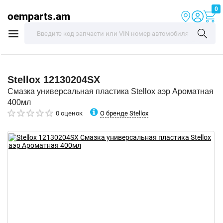
0
oemparts.am
Stellox
12130204SX
Смазка универсальная пластика Stellox аэр Ароматная
400мл
О бренде Stellox
0 оценок