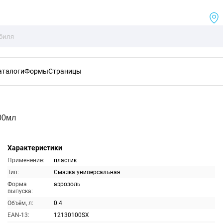
аталоги
Формы
Страницы
00мл
Характеристики
Применение:
пластик
Тип:
Смазка универсальная
Форма
аэрозоль
выпуска:
Объём, л:
0.4
EAN-13:
12130100SX