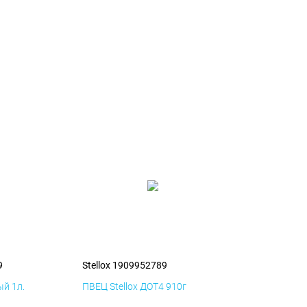
9
Stellox 1909952789
й 1л.
ПВЕЦ Stellox ДОТ4 910г