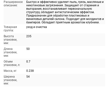
Расширенное
Быстро и эффективно удаляет пыль, грязь, масляные и
описание:
никотиновые загрязнения. Защищает от старения и
выгорания, восстанавливает первоначальную
структуру, обладает антистатическим эффектом.
Предназначен для обработки пластиковых и
виниловых деталей салона. Подходит для молдингов и
бамперов. Обладает приятным ароматом клубники.
Товарная
уход и очистка
группа:
Высота
235
упаковки,
мм:
Длина
50
упаковки,
мм:
Объем
0.7
упаковки, л:
Масса, кг:
0.238
Ширина
54
упаковки,
мм: