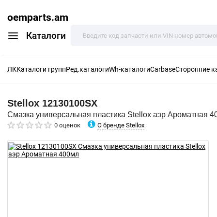
oemparts.am
Каталоги
ЛК
Каталоги групп
Ред.каталоги
Wh-каталоги
Carbase
Сторонние к
Stellox
12130100SX
Смазка универсальная пластика Stellox аэр Ароматная 4
О бренде Stellox
0 оценок