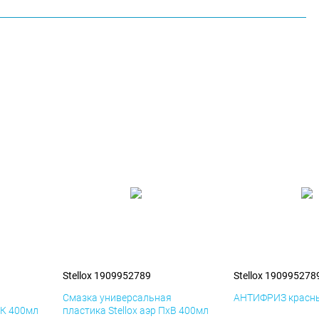
Stellox 1909952789
Stellox 190995278
я
Смазка универсальная
АНТИФРИЗ красны
иК 400мл
пластика Stellox аэр ПхВ 400мл