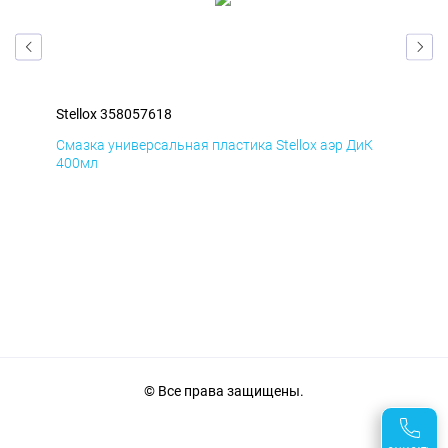
Stellox 358057618
Ste
Д
Смазка универсальная пластика Stellox аэр ДиК
Сма
400мл
40
© Все права защищены.