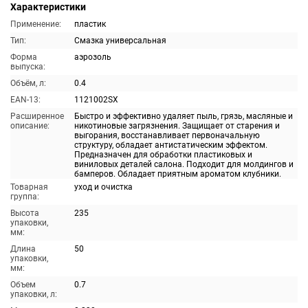
Характеристики
Применение:
пластик
Тип:
Смазка универсальная
Форма
аэрозоль
выпуска:
Объём, л:
0.4
EAN-13:
1121002SX
Расширенное
Быстро и эффективно удаляет пыль, грязь, масляные и
описание:
никотиновые загрязнения. Защищает от старения и
выгорания, восстанавливает первоначальную
структуру, обладает антистатическим эффектом.
Предназначен для обработки пластиковых и
виниловых деталей салона. Подходит для молдингов и
бамперов. Обладает приятным ароматом клубники.
Товарная
уход и очистка
группа:
Высота
235
упаковки,
мм:
Длина
50
упаковки,
мм:
Объем
0.7
упаковки, л: