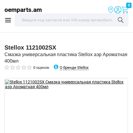
0
oemparts.am
Stellox
1121002SX
Смазка универсальная пластика Stellox аэр Ароматная
400мл
О бренде Stellox
0 оценок