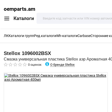
oemparts.am
Каталоги
ЛК
Каталоги групп
Ред.каталоги
Wh-каталоги
Carbase
Сторонние к
Stellox
1096002BSX
Смазка универсальная пластика Stellox аэр Ароматная 4
О бренде Stellox
0 оценок