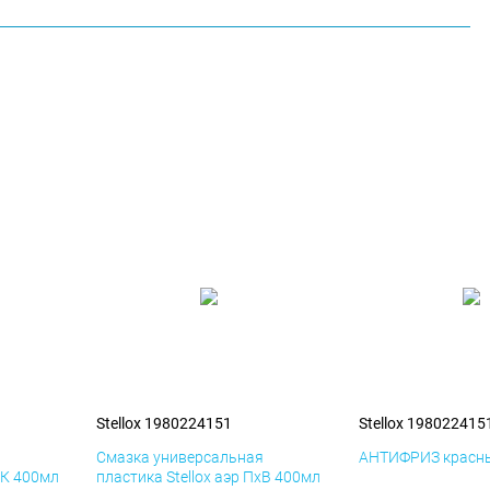
Stellox 1980224151
Stellox 198022415
я
Смазка универсальная
АНТИФРИЗ красны
иК 400мл
пластика Stellox аэр ПхВ 400мл