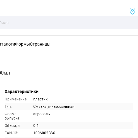
аталоги
Формы
Страницы
00мл
Характеристики
Применение:
пластик
Тип:
Смазка универсальная
Форма
аэрозоль
выпуска:
Объём, л:
0.4
EAN-13:
1096002BSX