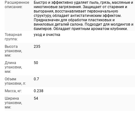
Расширенное
Быстро и эффективно удаляет пыль, грязь, масляные и
описание:
никотиновые загрязнения. Защищает от старения и
выгорания, восстанавливает первоначальную
структуру, обладает антистатическим эффектом.
Предназначен для обработки пластиковых и
виниловых деталей салона. Подходит для молдингов и
бамперов. Обладает приятным ароматом клубники.
Товарная
уход и очистка
группа:
Высота
235
упаковки,
мм:
Длина
50
упаковки,
мм:
Объем
0.7
упаковки, л:
Масса, кг:
0.238
Ширина
54
упаковки,
мм: