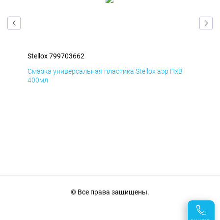
Stellox 799703662
Ste
К
Смазка универсальная пластика Stellox аэр ПхВ
АНТ
400мл
© Все права защищены.