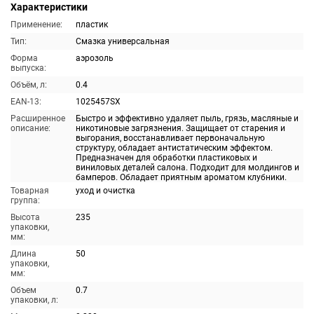
Характеристики
Применение:
пластик
Тип:
Смазка универсальная
Форма
аэрозоль
выпуска:
Объём, л:
0.4
EAN-13:
1025457SX
Расширенное
Быстро и эффективно удаляет пыль, грязь, масляные и
описание:
никотиновые загрязнения. Защищает от старения и
выгорания, восстанавливает первоначальную
структуру, обладает антистатическим эффектом.
Предназначен для обработки пластиковых и
виниловых деталей салона. Подходит для молдингов и
бамперов. Обладает приятным ароматом клубники.
Товарная
уход и очистка
группа:
Высота
235
упаковки,
мм:
Длина
50
упаковки,
мм:
Объем
0.7
упаковки, л: