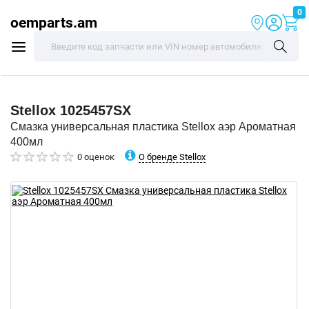
0
oemparts.am
Stellox
1025457SX
Смазка универсальная пластика Stellox аэр Ароматная
400мл
О бренде Stellox
0 оценок