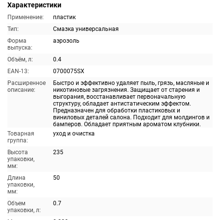
Характеристики
Применение:
пластик
Тип:
Смазка универсальная
Форма
аэрозоль
выпуска:
Объём, л:
0.4
EAN-13:
0700075SX
Расширенное
Быстро и эффективно удаляет пыль, грязь, масляные и
описание:
никотиновые загрязнения. Защищает от старения и
выгорания, восстанавливает первоначальную
структуру, обладает антистатическим эффектом.
Предназначен для обработки пластиковых и
виниловых деталей салона. Подходит для молдингов и
бамперов. Обладает приятным ароматом клубники.
Товарная
уход и очистка
группа:
Высота
235
упаковки,
мм:
Длина
50
упаковки,
мм:
Объем
0.7
упаковки, л: