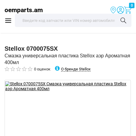
0
oemparts.am
Stellox
0700075SX
Смазка универсальная пластика Stellox аэр Ароматная
400мл
О бренде Stellox
0 оценок