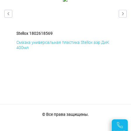
Stellox 1802618569
Ste
Д
Смазка универсальная пластика Stellox аэр ДиК
Сма
400мл
40
© Все права защищены.