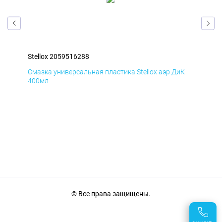
Stellox 2059516288
Ste
Д
Смазка универсальная пластика Stellox аэр ДиК
Сма
400мл
40
© Все права защищены.