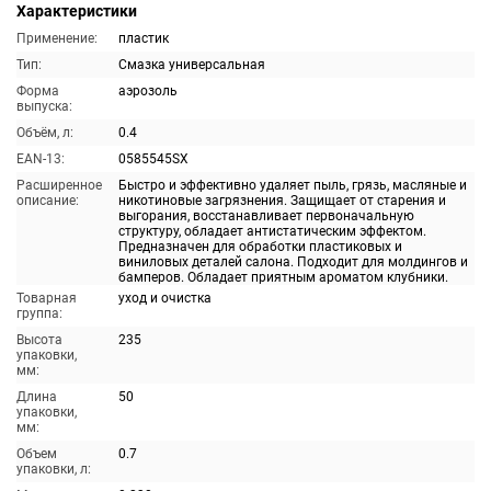
Характеристики
Применение:
пластик
Тип:
Смазка универсальная
Форма
аэрозоль
выпуска:
Объём, л:
0.4
EAN-13:
0585545SX
Расширенное
Быстро и эффективно удаляет пыль, грязь, масляные и
описание:
никотиновые загрязнения. Защищает от старения и
выгорания, восстанавливает первоначальную
структуру, обладает антистатическим эффектом.
Предназначен для обработки пластиковых и
виниловых деталей салона. Подходит для молдингов и
бамперов. Обладает приятным ароматом клубники.
Товарная
уход и очистка
группа:
Высота
235
упаковки,
мм:
Длина
50
упаковки,
мм:
Объем
0.7
упаковки, л: