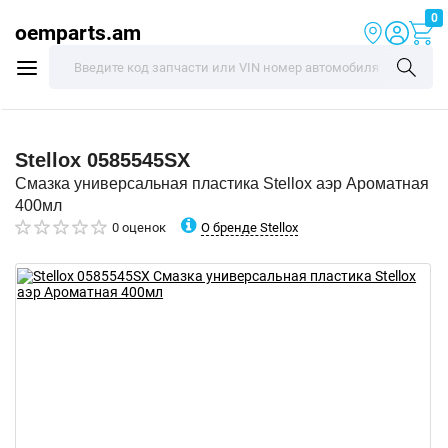
0
oemparts.am
Stellox
0585545SX
Смазка универсальная пластика Stellox аэр Ароматная
400мл
О бренде Stellox
0 оценок