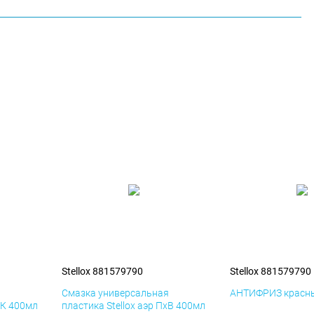
Stellox 881579790
Stellox 881579790
я
Смазка универсальная
АНТИФРИЗ красны
иК 400мл
пластика Stellox аэр ПхВ 400мл