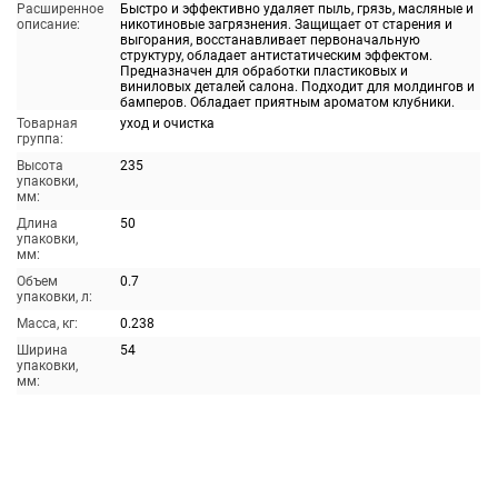
Расширенное
Быстро и эффективно удаляет пыль, грязь, масляные и
описание:
никотиновые загрязнения. Защищает от старения и
выгорания, восстанавливает первоначальную
структуру, обладает антистатическим эффектом.
Предназначен для обработки пластиковых и
виниловых деталей салона. Подходит для молдингов и
бамперов. Обладает приятным ароматом клубники.
Товарная
уход и очистка
группа:
Высота
235
упаковки,
мм:
Длина
50
упаковки,
мм:
Объем
0.7
упаковки, л:
Масса, кг:
0.238
Ширина
54
упаковки,
мм: