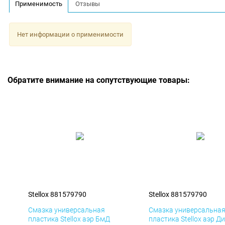
Применимость
Отзывы
Нет информации о применимости
Обратите внимание на сопутствующие товары:
Stellox 881579790
Stellox 881579790
Смазка универсальная
Смазка универсальна
пластика Stellox аэр БмД
пластика Stellox аэр Д