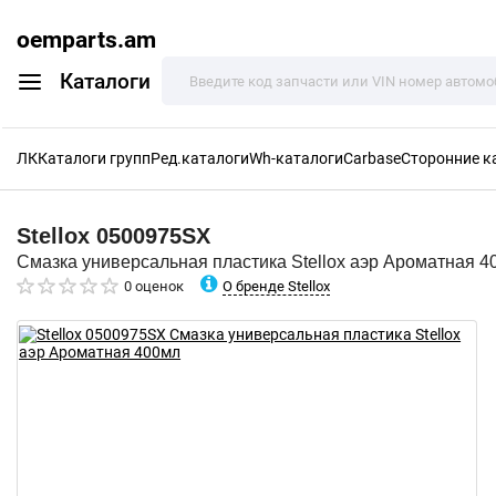
oemparts.am
Каталоги
ЛК
Каталоги групп
Ред.каталоги
Wh-каталоги
Carbase
Сторонние к
Stellox
0500975SX
Смазка универсальная пластика Stellox аэр Ароматная 4
О бренде Stellox
0 оценок