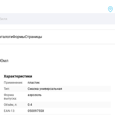
аталоги
Формы
Страницы
00мл
Характеристики
Применение:
пластик
Тип:
Смазка универсальная
Форма
аэрозоль
выпуска:
Объём, л:
0.4
EAN-13:
0500975SX