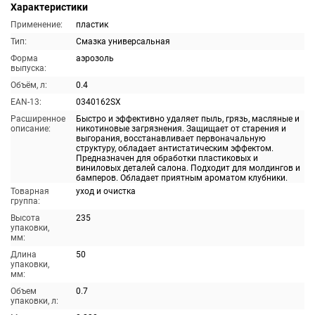
Характеристики
Применение:
пластик
Тип:
Смазка универсальная
Форма
аэрозоль
выпуска:
Объём, л:
0.4
EAN-13:
0340162SX
Расширенное
Быстро и эффективно удаляет пыль, грязь, масляные и
описание:
никотиновые загрязнения. Защищает от старения и
выгорания, восстанавливает первоначальную
структуру, обладает антистатическим эффектом.
Предназначен для обработки пластиковых и
виниловых деталей салона. Подходит для молдингов и
бамперов. Обладает приятным ароматом клубники.
Товарная
уход и очистка
группа:
Высота
235
упаковки,
мм:
Длина
50
упаковки,
мм:
Объем
0.7
упаковки, л: