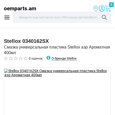
0
oemparts.am
Stellox
0340162SX
Смазка универсальная пластика Stellox аэр Ароматная
400мл
О бренде Stellox
0 оценок