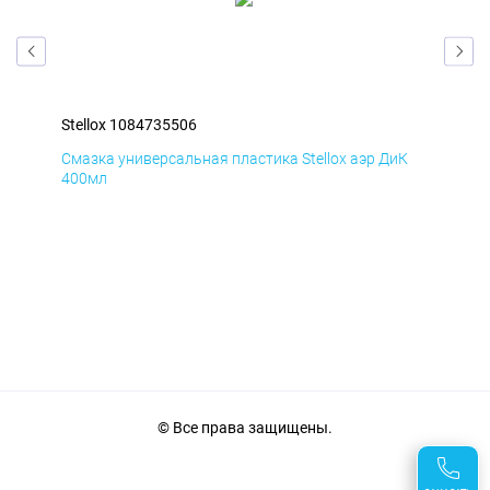
Stellox 1084735506
Ste
Д
Смазка универсальная пластика Stellox аэр ДиК
Сма
400мл
40
© Все права защищены.