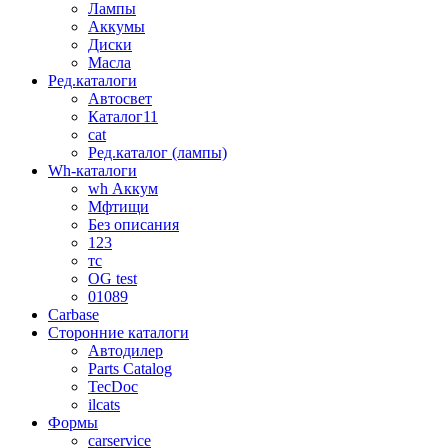
Лампы
Аккумы
Диски
Масла
Ред.каталоги
Автосвет
Каталог11
cat
Ред.каталог (лампы)
Wh-каталоги
wh Аккум
Мфтищи
Без описания
123
тс
OG test
01089
Carbase
Сторонние каталоги
Автодилер
Parts Catalog
TecDoc
ilcats
Формы
carservice