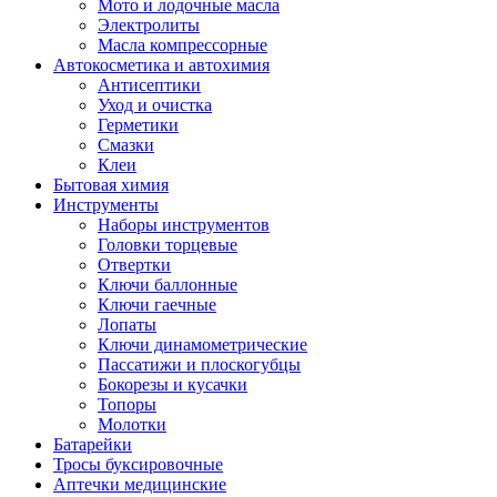
Мото и лодочные масла
Электролиты
Масла компрессорные
Автокосметика и автохимия
Антисептики
Уход и очистка
Герметики
Смазки
Клеи
Бытовая химия
Инструменты
Наборы инструментов
Головки торцевые
Отвертки
Ключи баллонные
Ключи гаечные
Лопаты
Ключи динамометрические
Пассатижи и плоскогубцы
Бокорезы и кусачки
Топоры
Молотки
Батарейки
Тросы буксировочные
Аптечки медицинские