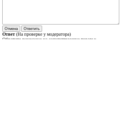
Ответ
(На проверке у модератора)
Обратите внимание на сопутствующие товары:
Stellox 258478562
Смазка универсальная пластика Stellox аэр БмД 400мл
Stellox 258478562
Смазка универсальная пластика Stellox аэр ДиК 400мл
Stellox 258478562
Смазка универсальная пластика Stellox аэр ПхВ 400мл