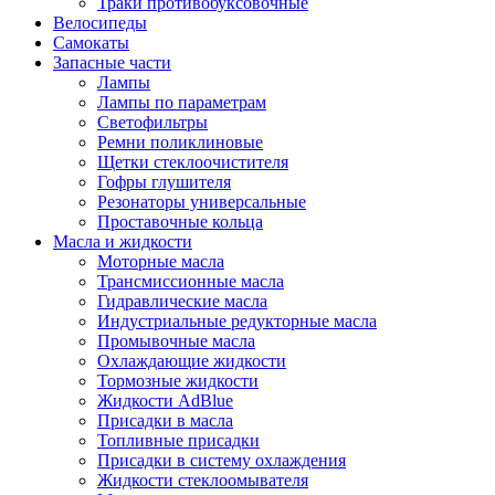
Траки противобуксовочные
Велосипеды
Самокаты
Запасные части
Лампы
Лампы по параметрам
Светофильтры
Ремни поликлиновые
Щетки стеклоочистителя
Гофры глушителя
Резонаторы универсальные
Проставочные кольца
Масла и жидкости
Моторные масла
Трансмиссионные масла
Гидравлические масла
Индустриальные редукторные масла
Промывочные масла
Охлаждающие жидкости
Тормозные жидкости
Жидкости AdBlue
Присадки в масла
Топливные присадки
Присадки в систему охлаждения
Жидкости стеклоомывателя