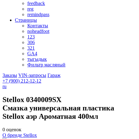
feedback
reg
remindpass
Страницы
Контакты
noheadfoot
123
306
321
GA4
тыгыдык
Фильтр масляный
Заказы
VIN-запросы
Гараж
+7 (900)
212-12-12
ru
Stellox
0340009SX
Смазка универсальная пластика
Stellox аэр Ароматная 400мл
0 оценок
О бренде Stellox