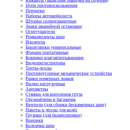
Кикматы (защитные накидки на сиденья)
Цепи противоскольжения
Перчатки
Наборы автомобилиста
Шторки солнцезащитные
Знаки аварийной остановки
Огнетушители
Ремкомплекты шин
Изоленты
Брызговики универсальные
Фонари портативные
Коврики влаговпитывающие
Видеорегистраторы
Тенты-чехлы
Противоугонные механические устройства
Рамки номерных знаков
Вилки нагрузочные
Ареометры
Стяжки для крепления груза
Органайзеры в багажник
Вентили (для сборки бескамерных шин)
Пакеты и чехлы для колёс
Грузики (для балансировки)
Воронки
Колпачки шин