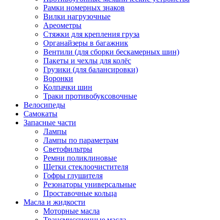
Рамки номерных знаков
Вилки нагрузочные
Ареометры
Стяжки для крепления груза
Органайзеры в багажник
Вентили (для сборки бескамерных шин)
Пакеты и чехлы для колёс
Грузики (для балансировки)
Воронки
Колпачки шин
Траки противобуксовочные
Велосипеды
Самокаты
Запасные части
Лампы
Лампы по параметрам
Светофильтры
Ремни поликлиновые
Щетки стеклоочистителя
Гофры глушителя
Резонаторы универсальные
Проставочные кольца
Масла и жидкости
Моторные масла
Трансмиссионные масла