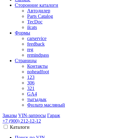
Сторонние каталоги
Автодилер
Parts Catalog
TecDoc
ilcats
Формы
carservice
feedback
reg
remindpass
Страницы
Контакты
noheadfoot
123
306
321
GA4
тыгыдык
Фильтр масляный
Заказы
VIN-запросы
Гараж
+7 (900)
212-12-12
Каталоги
Поиск по VIN