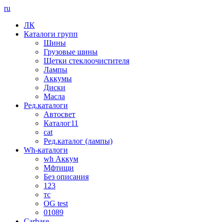
ru
ЛК
Каталоги групп
Шины
Грузовые шины
Щетки стеклоочистителя
Лампы
Аккумы
Диски
Масла
Ред.каталоги
Автосвет
Каталог11
cat
Ред.каталог (лампы)
Wh-каталоги
wh Аккум
Мфтищи
Без описания
123
тс
OG test
01089
Carbase