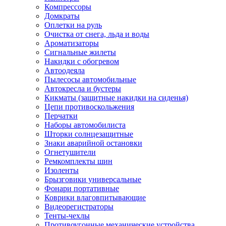
Компрессоры
Домкраты
Оплетки на руль
Очистка от снега, льда и воды
Ароматизаторы
Сигнальные жилеты
Накидки с обогревом
Автоодеяла
Пылесосы автомобильные
Автокресла и бустеры
Кикматы (защитные накидки на сиденья)
Цепи противоскольжения
Перчатки
Наборы автомобилиста
Шторки солнцезащитные
Знаки аварийной остановки
Огнетушители
Ремкомплекты шин
Изоленты
Брызговики универсальные
Фонари портативные
Коврики влаговпитывающие
Видеорегистраторы
Тенты-чехлы
Противоугонные механические устройства