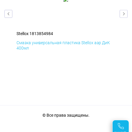
Stellox 1813854984
Ste
Д
Смазка универсальная пластика Stellox аэр ДиК
Сма
400мл
40
© Все права защищены.