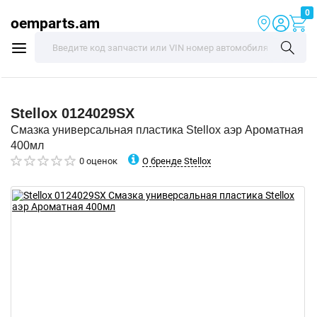
0
oemparts.am
Stellox
0124029SX
Смазка универсальная пластика Stellox аэр Ароматная
400мл
О бренде Stellox
0 оценок