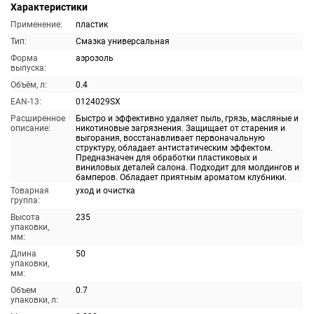
Характеристики
Применение:
пластик
Тип:
Смазка универсальная
Форма
аэрозоль
выпуска:
Объём, л:
0.4
EAN-13:
0124029SX
Расширенное
Быстро и эффективно удаляет пыль, грязь, масляные и
описание:
никотиновые загрязнения. Защищает от старения и
выгорания, восстанавливает первоначальную
структуру, обладает антистатическим эффектом.
Предназначен для обработки пластиковых и
виниловых деталей салона. Подходит для молдингов и
бамперов. Обладает приятным ароматом клубники.
Товарная
уход и очистка
группа:
Высота
235
упаковки,
мм:
Длина
50
упаковки,
мм:
Объем
0.7
упаковки, л: