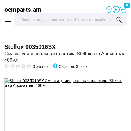
0
oemparts.am
Stellox
0035016SX
Смазка универсальная пластика Stellox аэр Ароматная
400мл
О бренде Stellox
0 оценок