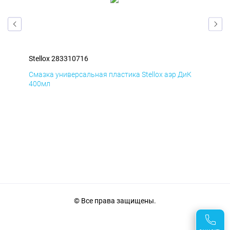
Stellox 283310716
Ste
Д
Смазка универсальная пластика Stellox аэр ДиК
Сма
400мл
40
© Все права защищены.