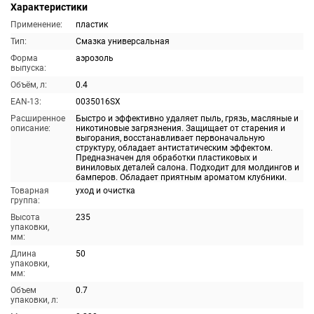
Характеристики
Применение:
пластик
Тип:
Смазка универсальная
Форма
аэрозоль
выпуска:
Объём, л:
0.4
EAN-13:
0035016SX
Расширенное
Быстро и эффективно удаляет пыль, грязь, масляные и
описание:
никотиновые загрязнения. Защищает от старения и
выгорания, восстанавливает первоначальную
структуру, обладает антистатическим эффектом.
Предназначен для обработки пластиковых и
виниловых деталей салона. Подходит для молдингов и
бамперов. Обладает приятным ароматом клубники.
Товарная
уход и очистка
группа:
Высота
235
упаковки,
мм:
Длина
50
упаковки,
мм:
Объем
0.7
упаковки, л: