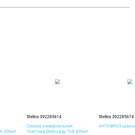
Stellox 392285614
Stellox 392285614
я
Смазка универсальная
АНТИФРИЗ красны
иК 400мл
пластика Stellox аэр ПхВ 400мл