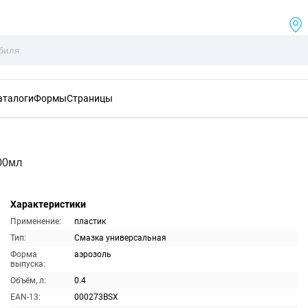
аталоги
Формы
Страницы
00мл
Характеристики
Применение:
пластик
Тип:
Смазка универсальная
Форма
аэрозоль
выпуска:
Объём, л:
0.4
EAN-13:
000273BSX