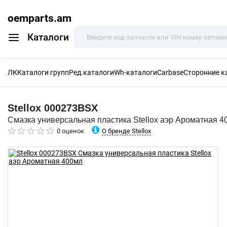
oemparts.am
Каталоги
ЛК
Каталоги групп
Ред.каталоги
Wh-каталоги
Carbase
Сторонние к
Stellox
000273BSX
Смазка универсальная пластика Stellox аэр Ароматная 4
О бренде Stellox
0 оценок