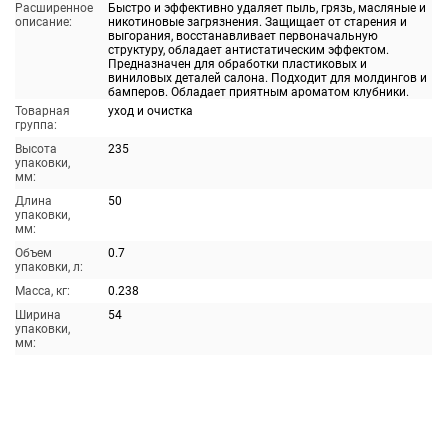
Расширенное
Быстро и эффективно удаляет пыль, грязь, масляные и
описание:
никотиновые загрязнения. Защищает от старения и
выгорания, восстанавливает первоначальную
структуру, обладает антистатическим эффектом.
Предназначен для обработки пластиковых и
виниловых деталей салона. Подходит для молдингов и
бамперов. Обладает приятным ароматом клубники.
Товарная
уход и очистка
группа:
Высота
235
упаковки,
мм:
Длина
50
упаковки,
мм:
Объем
0.7
упаковки, л:
Масса, кг:
0.238
Ширина
54
упаковки,
мм: