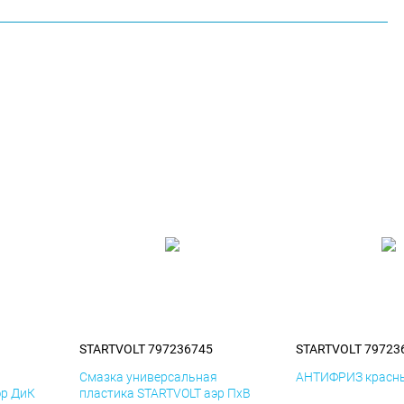
STARTVOLT 797236745
STARTVOLT 79723
я
Смазка универсальная
АНТИФРИЗ красны
эр ДиК
пластика STARTVOLT аэр ПхВ