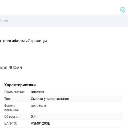
аталоги
Формы
Страницы
ная 400мл
Характеристики
Применение:
пластик
Тип:
Смазка универсальная
Форма
аэрозоль
выпуска:
Объём, л:
0.4
EAN-13:
VSM01203E