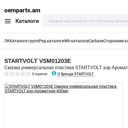
oemparts.am
Каталоги
ЛК
Каталоги групп
Ред.каталоги
Wh-каталоги
Carbase
Сторонние к
STARTVOLT
VSM01203E
Смазка универсальная пластика STARTVOLT аэр Аромат
О бренде STARTVOLT
0 оценок