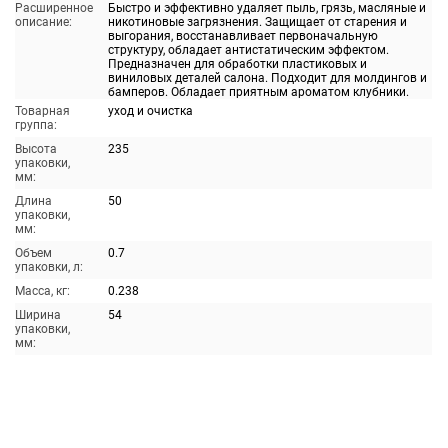
Расширенное
Быстро и эффективно удаляет пыль, грязь, масляные и
описание:
никотиновые загрязнения. Защищает от старения и
выгорания, восстанавливает первоначальную
структуру, обладает антистатическим эффектом.
Предназначен для обработки пластиковых и
виниловых деталей салона. Подходит для молдингов и
бамперов. Обладает приятным ароматом клубники.
Товарная
уход и очистка
группа:
Высота
235
упаковки,
мм:
Длина
50
упаковки,
мм:
Объем
0.7
упаковки, л:
Масса, кг:
0.238
Ширина
54
упаковки,
мм: