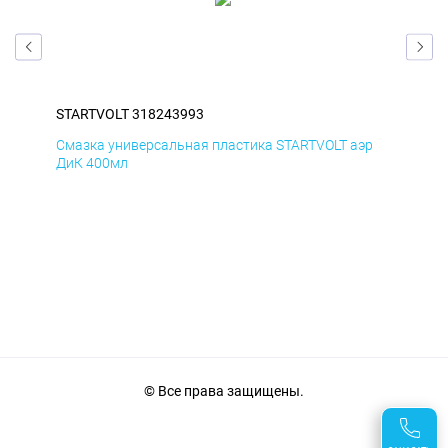
STARTVOLT 318243993
STA
р
Смазка универсальная пластика STARTVOLT аэр
Сма
ДиК 400мл
ПхВ
© Все права защищены.