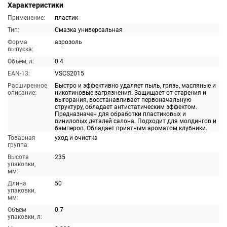
Характеристики
Применение:
пластик
Тип:
Смазка универсальная
Форма
аэрозоль
выпуска:
Объём, л:
0.4
EAN-13:
VSCS2015
Расширенное
Быстро и эффективно удаляет пыль, грязь, масляные и
описание:
никотиновые загрязнения. Защищает от старения и
выгорания, восстанавливает первоначальную
структуру, обладает антистатическим эффектом.
Предназначен для обработки пластиковых и
виниловых деталей салона. Подходит для молдингов и
бамперов. Обладает приятным ароматом клубники.
Товарная
уход и очистка
группа:
Высота
235
упаковки,
мм:
Длина
50
упаковки,
мм:
Объем
0.7
упаковки, л: