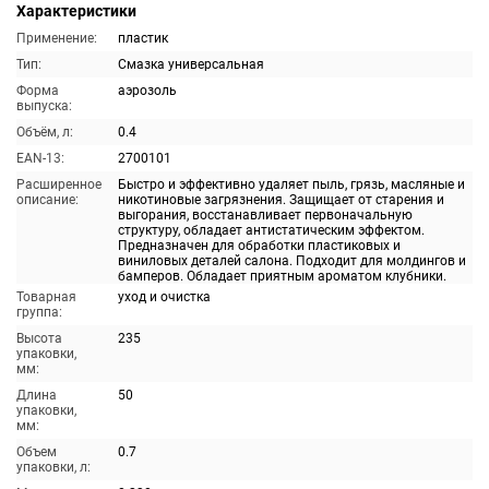
Характеристики
Применение:
пластик
Тип:
Смазка универсальная
Форма
аэрозоль
выпуска:
Объём, л:
0.4
EAN-13:
2700101
Расширенное
Быстро и эффективно удаляет пыль, грязь, масляные и
описание:
никотиновые загрязнения. Защищает от старения и
выгорания, восстанавливает первоначальную
структуру, обладает антистатическим эффектом.
Предназначен для обработки пластиковых и
виниловых деталей салона. Подходит для молдингов и
бамперов. Обладает приятным ароматом клубники.
Товарная
уход и очистка
группа:
Высота
235
упаковки,
мм:
Длина
50
упаковки,
мм:
Объем
0.7
упаковки, л: