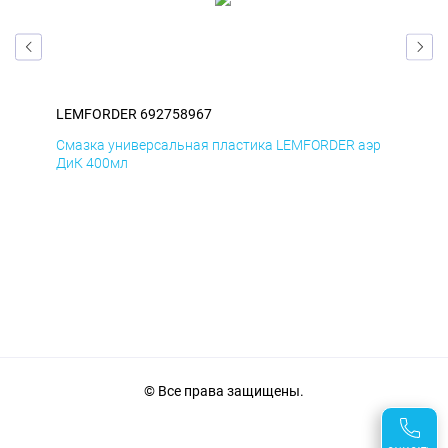
LEMFORDER 692758967
LE
эр
Смазка универсальная пластика LEMFORDER аэр
Сма
ДиК 400мл
ПхВ
© Все права защищены.