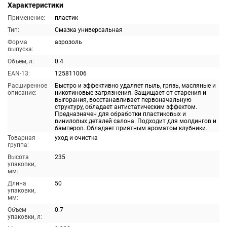
Характеристики
Применение:
пластик
Тип:
Смазка универсальная
Форма
аэрозоль
выпуска:
Объём, л:
0.4
EAN-13:
125811006
Расширенное
Быстро и эффективно удаляет пыль, грязь, масляные и
описание:
никотиновые загрязнения. Защищает от старения и
выгорания, восстанавливает первоначальную
структуру, обладает антистатическим эффектом.
Предназначен для обработки пластиковых и
виниловых деталей салона. Подходит для молдингов и
бамперов. Обладает приятным ароматом клубники.
Товарная
уход и очистка
группа:
Высота
235
упаковки,
мм:
Длина
50
упаковки,
мм:
Объем
0.7
упаковки, л: