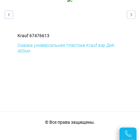
Krauf 67476613
Kra
Д
Смазка универсальная пластика Krauf аэр ДиК
Сма
400мл
40
© Все права защищены.