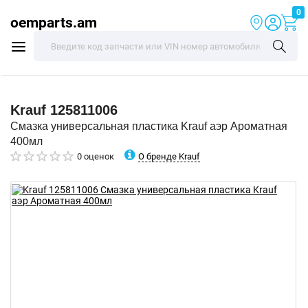
0
oemparts.am
Krauf
125811006
Смазка универсальная пластика Krauf аэр Ароматная
400мл
О бренде Krauf
0 оценок