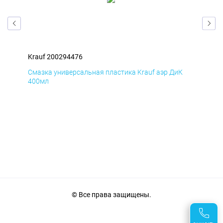
Krauf 200294476
Kra
Д
Смазка универсальная пластика Krauf аэр ДиК
Сма
400мл
40
© Все права защищены.