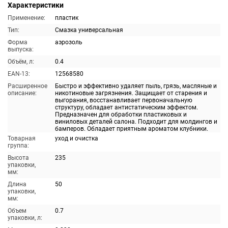
Характеристики
Применение:
пластик
Тип:
Смазка универсальная
Форма
аэрозоль
выпуска:
Объём, л:
0.4
EAN-13:
12568580
Расширенное
Быстро и эффективно удаляет пыль, грязь, масляные и
описание:
никотиновые загрязнения. Защищает от старения и
выгорания, восстанавливает первоначальную
структуру, обладает антистатическим эффектом.
Предназначен для обработки пластиковых и
виниловых деталей салона. Подходит для молдингов и
бамперов. Обладает приятным ароматом клубники.
Товарная
уход и очистка
группа:
Высота
235
упаковки,
мм:
Длина
50
упаковки,
мм:
Объем
0.7
упаковки, л: