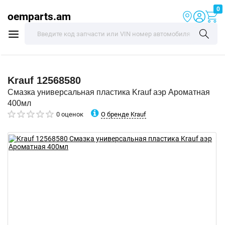
0
oemparts.am
Krauf
12568580
Смазка универсальная пластика Krauf аэр Ароматная
400мл
О бренде Krauf
0 оценок