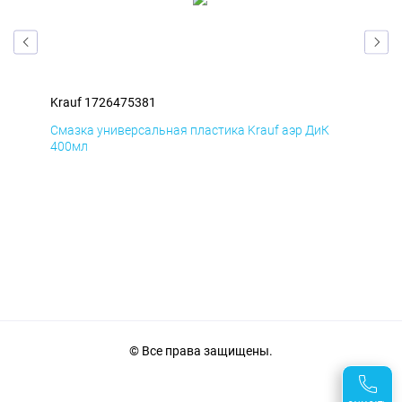
Krauf 1726475381
Kra
Д
Смазка универсальная пластика Krauf аэр ДиК
Сма
400мл
40
© Все права защищены.