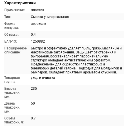
Характеристики
Применение:
пластик
Тип:
Смазка универсальная
Форма
аэрозоль
выпуска:
Объём, л:
0.4
EAN-13:
1250882
Расширенное
Быстро и эффективно удаляет пыль, грязь, масляные и
описание:
никотиновые загрязнения. Защищает от старения и
выгорания, восстанавливает первоначальную
структуру, обладает антистатическим эффектом.
Предназначен для обработки пластиковых и
виниловых деталей салона. Подходит для молдингов и
бамперов. Обладает приятным ароматом клубники.
Товарная
уход и очистка
группа:
Высота
235
упаковки,
мм:
Длина
50
упаковки,
мм:
Объем
0.7
упаковки, л: