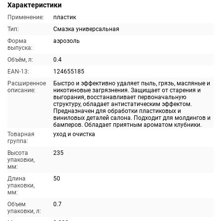
Характеристики
Применение:
пластик
Тип:
Смазка универсальная
Форма
аэрозоль
выпуска:
Объём, л:
0.4
EAN-13:
124655185
Расширенное
Быстро и эффективно удаляет пыль, грязь, масляные и
описание:
никотиновые загрязнения. Защищает от старения и
выгорания, восстанавливает первоначальную
структуру, обладает антистатическим эффектом.
Предназначен для обработки пластиковых и
виниловых деталей салона. Подходит для молдингов и
бамперов. Обладает приятным ароматом клубники.
Товарная
уход и очистка
группа:
Высота
235
упаковки,
мм:
Длина
50
упаковки,
мм:
Объем
0.7
упаковки, л: