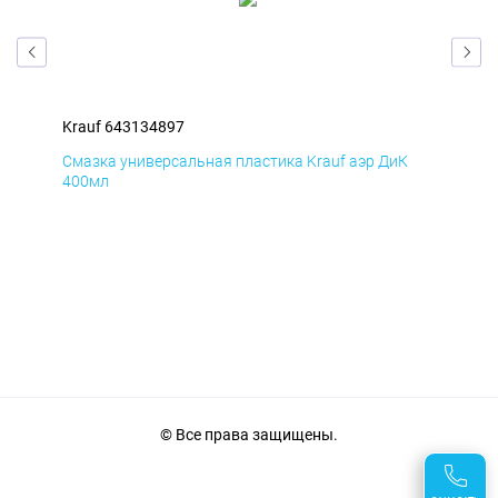
Krauf 643134897
Kra
Д
Смазка универсальная пластика Krauf аэр ДиК
Сма
400мл
40
© Все права защищены.