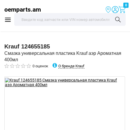
0
oemparts.am
Krauf
124655185
Смазка универсальная пластика Krauf аэр Ароматная
400мл
О бренде Krauf
0 оценок