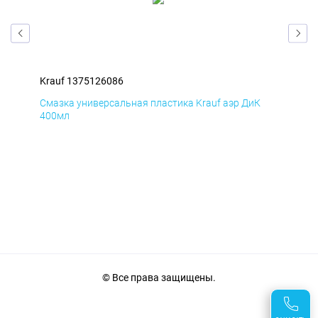
Krauf 1375126086
Kra
Д
Смазка универсальная пластика Krauf аэр ДиК
Сма
400мл
40
© Все права защищены.