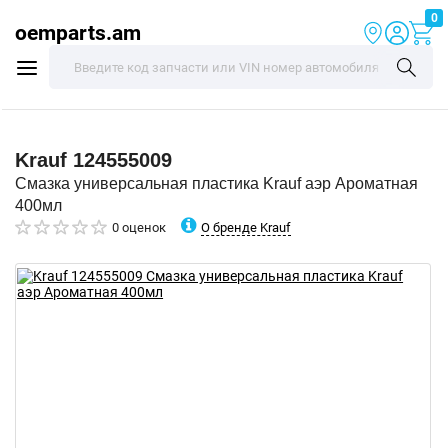
0
oemparts.am
Krauf
124555009
Смазка универсальная пластика Krauf аэр Ароматная
400мл
О бренде Krauf
0 оценок