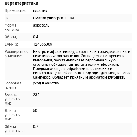
Характеристики
Применение:
пластик
Тип:
Смазка универсальная
Форма
аэрозоль
выпуска:
Объём, л:
0.4
EAN-13:
124555009
Расширенное
Быстро и эффективно удаляет пыль, грязь, масляные и
описание:
никотиновые загрязнения. Защищает от старения и
выгорания, восстанавливает первоначальную
структуру, обладает антистатическим эффектом.
Предназначен для обработки пластиковых и
виниловых деталей салона. Подходит для молдингов и
бамперов. Обладает приятным ароматом клубники.
Товарная
уход и очистка
группа:
Высота
235
упаковки,
мм:
Длина
50
упаковки,
мм:
Объем
0.7
упаковки, л: