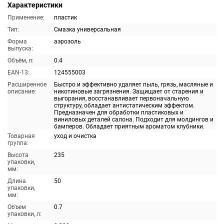
Характеристики
Применение:
пластик
Тип:
Смазка универсальная
Форма
аэрозоль
выпуска:
Объём, л:
0.4
EAN-13:
124555003
Расширенное
Быстро и эффективно удаляет пыль, грязь, масляные и
описание:
никотиновые загрязнения. Защищает от старения и
выгорания, восстанавливает первоначальную
структуру, обладает антистатическим эффектом.
Предназначен для обработки пластиковых и
виниловых деталей салона. Подходит для молдингов и
бамперов. Обладает приятным ароматом клубники.
Товарная
уход и очистка
группа:
Высота
235
упаковки,
мм:
Длина
50
упаковки,
мм:
Объем
0.7
упаковки, л: