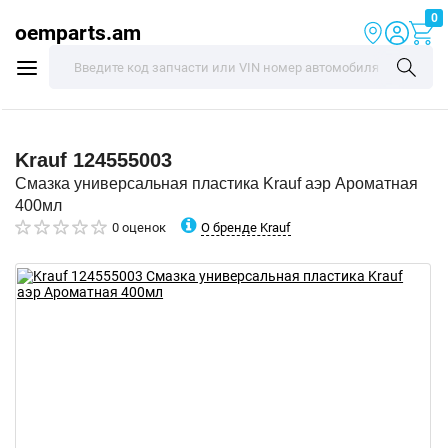
0
oemparts.am
Krauf
124555003
Смазка универсальная пластика Krauf аэр Ароматная
400мл
О бренде Krauf
0 оценок