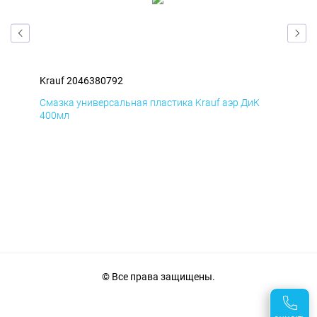
Krauf 2046380792
Kra
Д
Смазка универсальная пластика Krauf аэр ДиК
Сма
400мл
40
© Все права защищены.