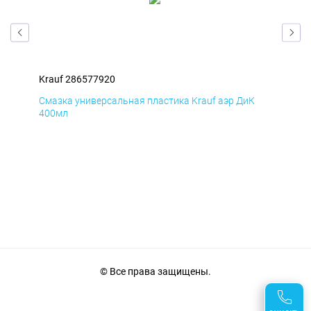
Krauf 286577920
Kra
Д
Смазка универсальная пластика Krauf аэр ДиК
Сма
400мл
40
© Все права защищены.