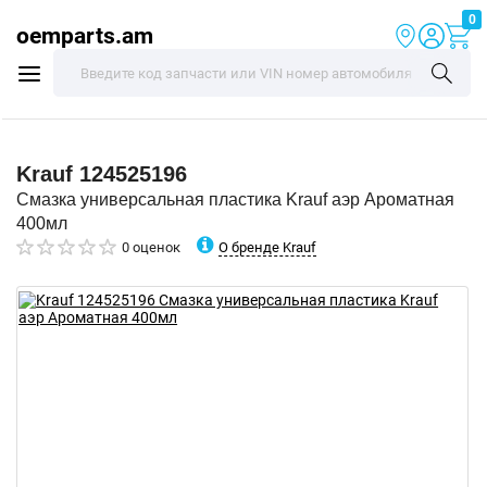
0
oemparts.am
Krauf
124525196
Смазка универсальная пластика Krauf аэр Ароматная
400мл
О бренде Krauf
0 оценок