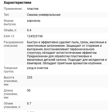
Характеристики
Применение:
пластик
Тип:
Смазка универсальная
Форма
аэрозоль
выпуска:
Объём, л:
0.4
EAN-13:
124525196
Расширенное
Быстро и эффективно удаляет пыль, грязь, масляные и
описание:
никотиновые загрязнения. Защищает от старения и
выгорания, восстанавливает первоначальную
структуру, обладает антистатическим эффектом.
Предназначен для обработки пластиковых и
виниловых деталей салона. Подходит для молдингов и
бамперов. Обладает приятным ароматом клубники.
Товарная
уход и очистка
группа:
Высота
235
упаковки,
мм:
Длина
50
упаковки,
мм:
Объем
0.7
упаковки, л: