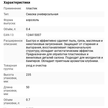
Характеристики
Применение:
пластик
Тип:
Смазка универсальная
Форма
аэрозоль
выпуска:
Объём, л:
0.4
EAN-13:
124415007
Расширенное
Быстро и эффективно удаляет пыль, грязь, масляные и
описание:
никотиновые загрязнения. Защищает от старения и
выгорания, восстанавливает первоначальную
структуру, обладает антистатическим эффектом.
Предназначен для обработки пластиковых и
виниловых деталей салона. Подходит для молдингов и
бамперов. Обладает приятным ароматом клубники.
Товарная
уход и очистка
группа:
Высота
235
упаковки,
мм:
Длина
50
упаковки,
мм:
Объем
0.7
упаковки, л: