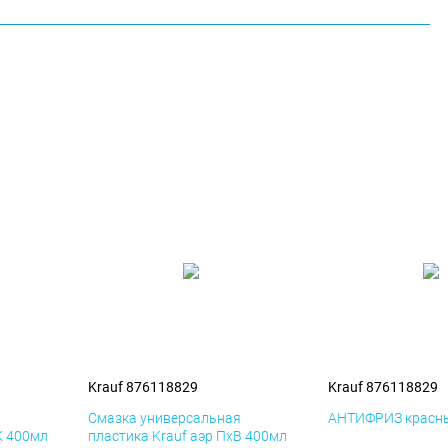
Krauf 876118829
Krauf 876118829
я
Смазка универсальная
АНТИФРИЗ красны
К 400мл
пластика Krauf аэр ПхВ 400мл