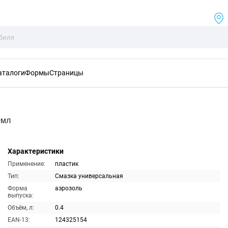
аталоги
Формы
Страницы
0мл
Характеристики
Применение:
пластик
Тип:
Смазка универсальная
Форма
аэрозоль
выпуска:
Объём, л:
0.4
EAN-13:
124325154