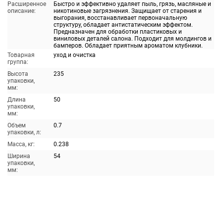
Расширенное
Быстро и эффективно удаляет пыль, грязь, масляные и
описание:
никотиновые загрязнения. Защищает от старения и
выгорания, восстанавливает первоначальную
структуру, обладает антистатическим эффектом.
Предназначен для обработки пластиковых и
виниловых деталей салона. Подходит для молдингов и
бамперов. Обладает приятным ароматом клубники.
Товарная
уход и очистка
группа:
Высота
235
упаковки,
мм:
Длина
50
упаковки,
мм:
Объем
0.7
упаковки, л:
Масса, кг:
0.238
Ширина
54
упаковки,
мм: