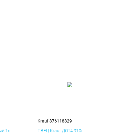
Krauf 876118829
й 1л.
ПВЕЦ Krauf ДОТ4 910г