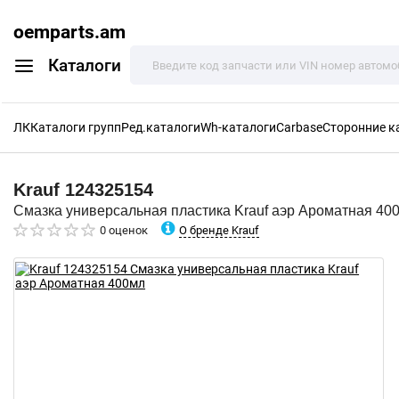
oemparts.am
Каталоги
ЛК
Каталоги групп
Ред.каталоги
Wh-каталоги
Carbase
Сторонние к
Krauf
124325154
Смазка универсальная пластика Krauf аэр Ароматная 40
О бренде Krauf
0 оценок