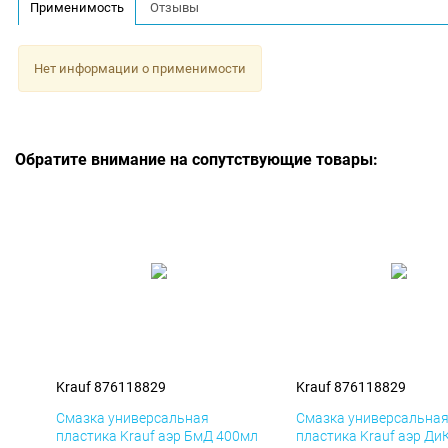
Применимость
Отзывы
Нет информации о применимости
Обратите внимание на сопутствующие товары:
Krauf 876118829
Krauf 876118829
Смазка универсальная
Смазка универсальна
пластика Krauf аэр БмД 400мл
пластика Krauf аэр Ди