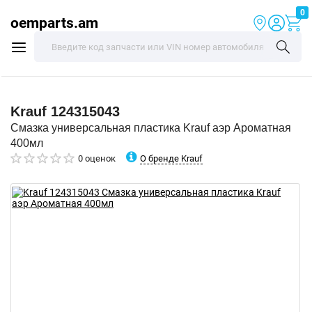
0
oemparts.am
Krauf
124315043
Смазка универсальная пластика Krauf аэр Ароматная
400мл
О бренде Krauf
0 оценок