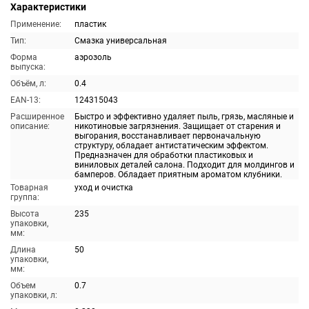
Характеристики
Применение:
пластик
Тип:
Смазка универсальная
Форма
аэрозоль
выпуска:
Объём, л:
0.4
EAN-13:
124315043
Расширенное
Быстро и эффективно удаляет пыль, грязь, масляные и
описание:
никотиновые загрязнения. Защищает от старения и
выгорания, восстанавливает первоначальную
структуру, обладает антистатическим эффектом.
Предназначен для обработки пластиковых и
виниловых деталей салона. Подходит для молдингов и
бамперов. Обладает приятным ароматом клубники.
Товарная
уход и очистка
группа:
Высота
235
упаковки,
мм:
Длина
50
упаковки,
мм:
Объем
0.7
упаковки, л: