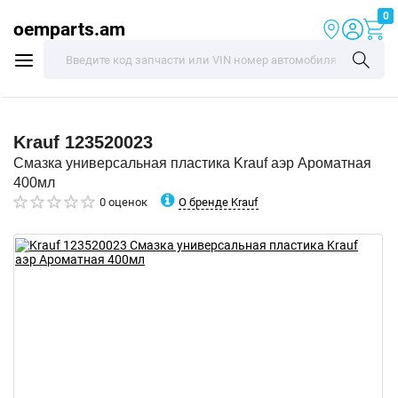
0
oemparts.am
Krauf
123520023
Смазка универсальная пластика Krauf аэр Ароматная
400мл
О бренде Krauf
0 оценок