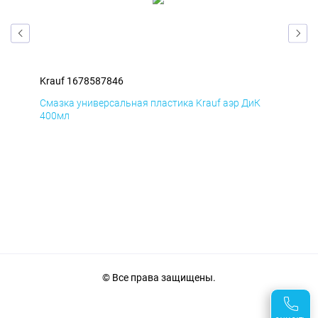
Krauf 1678587846
Kra
Д
Смазка универсальная пластика Krauf аэр ДиК
Сма
400мл
40
© Все права защищены.