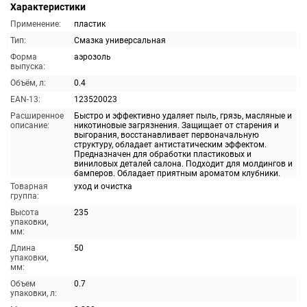
Характеристики
Применение:
пластик
Тип:
Смазка универсальная
Форма
аэрозоль
выпуска:
Объём, л:
0.4
EAN-13:
123520023
Расширенное
Быстро и эффективно удаляет пыль, грязь, масляные и
описание:
никотиновые загрязнения. Защищает от старения и
выгорания, восстанавливает первоначальную
структуру, обладает антистатическим эффектом.
Предназначен для обработки пластиковых и
виниловых деталей салона. Подходит для молдингов и
бамперов. Обладает приятным ароматом клубники.
Товарная
уход и очистка
группа:
Высота
235
упаковки,
мм:
Длина
50
упаковки,
мм:
Объем
0.7
упаковки, л: