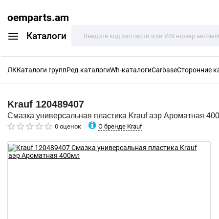
oemparts.am
Каталоги
ЛК
Каталоги групп
Ред.каталоги
Wh-каталоги
Carbase
Сторонние к
Krauf
120489407
Смазка универсальная пластика Krauf аэр Ароматная 40
О бренде Krauf
0 оценок