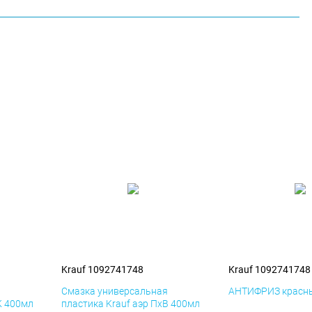
Krauf 1092741748
Krauf 1092741748
я
Смазка универсальная
АНТИФРИЗ красны
К 400мл
пластика Krauf аэр ПхВ 400мл