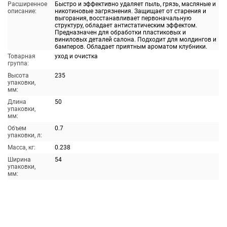
Расширенное
Быстро и эффективно удаляет пыль, грязь, масляные и
описание:
никотиновые загрязнения. Защищает от старения и
выгорания, восстанавливает первоначальную
структуру, обладает антистатическим эффектом.
Предназначен для обработки пластиковых и
виниловых деталей салона. Подходит для молдингов и
бамперов. Обладает приятным ароматом клубники.
Товарная
уход и очистка
группа:
Высота
235
упаковки,
мм:
Длина
50
упаковки,
мм:
Объем
0.7
упаковки, л:
Масса, кг:
0.238
Ширина
54
упаковки,
мм: