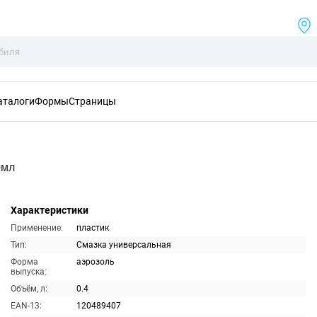
аталоги
Формы
Страницы
0мл
Характеристики
Применение:
пластик
Тип:
Смазка универсальная
Форма
аэрозоль
выпуска:
Объём, л:
0.4
EAN-13:
120489407