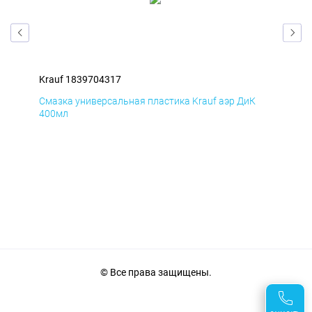
Krauf 1839704317
Kra
Д
Смазка универсальная пластика Krauf аэр ДиК
Сма
400мл
40
© Все права защищены.