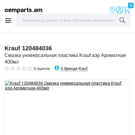
0
oemparts.am
Krauf
120484036
Смазка универсальная пластика Krauf аэр Ароматная
400мл
О бренде Krauf
0 оценок