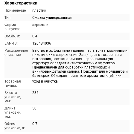
Характеристики
Применение:
пластик
Тип:
Смазка универсальная
Форма
аэрозоль
выпуска:
Объём, л:
0.4
EAN-13:
120484036
Расширенное
Быстро и эффективно удаляет пыль, грязь, масляные и
описание:
никотиновые загрязнения. Защищает от старения и
выгорания, восстанавливает первоначальную
структуру, обладает антистатическим эффектом.
Предназначен для обработки пластиковых и
виниловых деталей салона. Подходит для молдингов и
бамперов. Обладает приятным ароматом клубники.
Товарная
уход и очистка
группа:
Высота
235
упаковки,
мм:
Длина
50
упаковки,
мм:
Объем
0.7
упаковки, л: