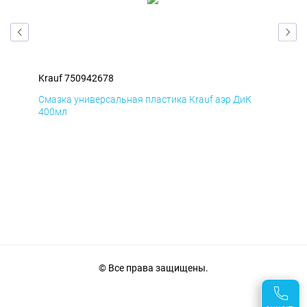
Krauf 750942678
Kra
Д
Смазка универсальная пластика Krauf аэр ДиК
Сма
400мл
40
© Все права защищены.