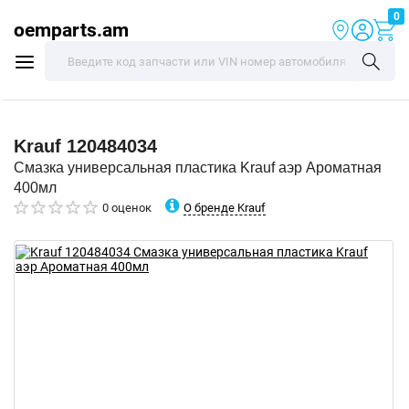
0
oemparts.am
Krauf
120484034
Смазка универсальная пластика Krauf аэр Ароматная
400мл
О бренде Krauf
0 оценок