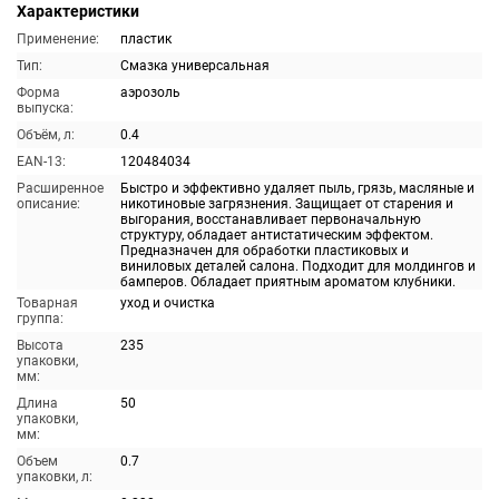
Характеристики
Применение:
пластик
Тип:
Смазка универсальная
Форма
аэрозоль
выпуска:
Объём, л:
0.4
EAN-13:
120484034
Расширенное
Быстро и эффективно удаляет пыль, грязь, масляные и
описание:
никотиновые загрязнения. Защищает от старения и
выгорания, восстанавливает первоначальную
структуру, обладает антистатическим эффектом.
Предназначен для обработки пластиковых и
виниловых деталей салона. Подходит для молдингов и
бамперов. Обладает приятным ароматом клубники.
Товарная
уход и очистка
группа:
Высота
235
упаковки,
мм:
Длина
50
упаковки,
мм:
Объем
0.7
упаковки, л: