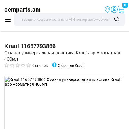
0
oemparts.am
Krauf
11657793866
Смазка универсальная пластика Krauf аэр Ароматная
400мл
О бренде Krauf
0 оценок