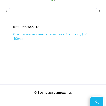
Krauf 227655018
Kra
Д
Смазка универсальная пластика Krauf аэр ДиК
Сма
400мл
40
© Все права защищены.