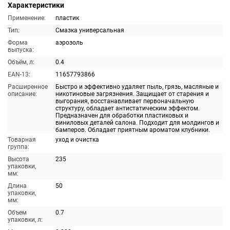
Характеристики
Применение:
пластик
Тип:
Смазка универсальная
Форма
аэрозоль
выпуска:
Объём, л:
0.4
EAN-13:
11657793866
Расширенное
Быстро и эффективно удаляет пыль, грязь, масляные и
описание:
никотиновые загрязнения. Защищает от старения и
выгорания, восстанавливает первоначальную
структуру, обладает антистатическим эффектом.
Предназначен для обработки пластиковых и
виниловых деталей салона. Подходит для молдингов и
бамперов. Обладает приятным ароматом клубники.
Товарная
уход и очистка
группа:
Высота
235
упаковки,
мм:
Длина
50
упаковки,
мм:
Объем
0.7
упаковки, л: