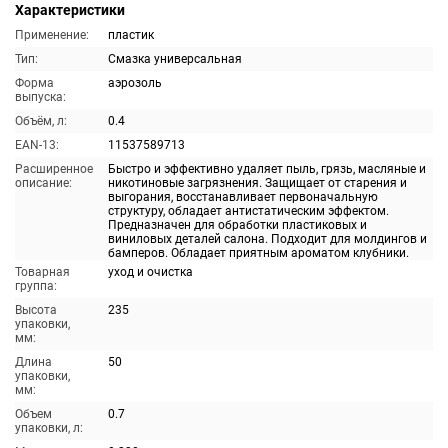
Характеристики
Применение:
пластик
Тип:
Смазка универсальная
Форма
аэрозоль
выпуска:
Объём, л:
0.4
EAN-13:
11537589713
Расширенное
Быстро и эффективно удаляет пыль, грязь, масляные и
описание:
никотиновые загрязнения. Защищает от старения и
выгорания, восстанавливает первоначальную
структуру, обладает антистатическим эффектом.
Предназначен для обработки пластиковых и
виниловых деталей салона. Подходит для молдингов и
бамперов. Обладает приятным ароматом клубники.
Товарная
уход и очистка
группа:
Высота
235
упаковки,
мм:
Длина
50
упаковки,
мм:
Объем
0.7
упаковки, л: