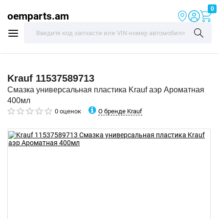
0
oemparts.am
Krauf
11537589713
Смазка универсальная пластика Krauf аэр Ароматная
400мл
О бренде Krauf
0 оценок