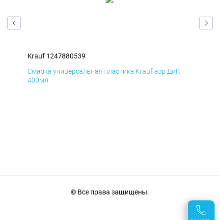
Krauf 1247880539
Kra
Д
Смазка универсальная пластика Krauf аэр ДиК
Сма
400мл
40
© Все права защищены.