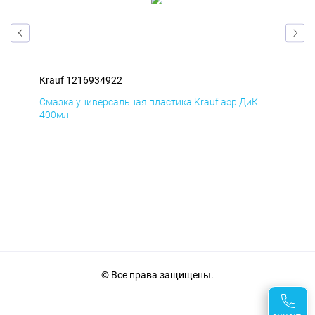
Krauf 1216934922
Kra
Д
Смазка универсальная пластика Krauf аэр ДиК
Сма
400мл
40
© Все права защищены.