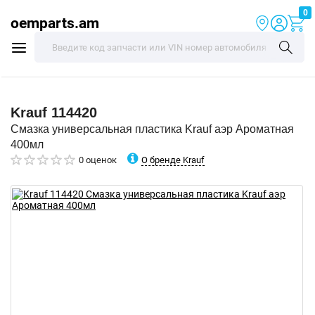
0
oemparts.am
Krauf
114420
Смазка универсальная пластика Krauf аэр Ароматная
400мл
О бренде Krauf
0 оценок