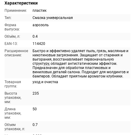
Характеристики
Применение:
пластик
Тип:
Смазка универсальная
Форма
аэрозоль
выпуска:
Объём, л:
0.4
EAN-13:
114420
Расширенное
Быстро и эффективно удаляет пыль, грязь, масляные и
описание:
никотиновые загрязнения. Защищает от старения и
выгорания, восстанавливает первоначальную
структуру, обладает антистатическим эффектом.
Предназначен для обработки пластиковых и
виниловых деталей салона. Подходит для молдингов и
бамперов. Обладает приятным ароматом клубники.
Товарная
уход и очистка
группа:
Высота
235
упаковки,
мм:
Длина
50
упаковки,
мм:
Объем
0.7
упаковки, л: