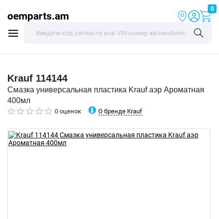
0
oemparts.am
Krauf
114144
Смазка универсальная пластика Krauf аэр Ароматная
400мл
О бренде Krauf
0 оценок