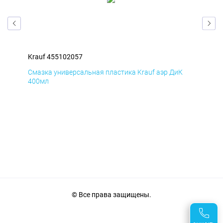
Krauf 455102057
Kra
Д
Смазка универсальная пластика Krauf аэр ДиК
Сма
400мл
40
© Все права защищены.