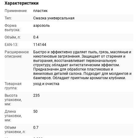
Характеристики
Применение:
пластик
Тип:
Смазка универсальная
Форма
аэрозоль
выпуска:
Объём, л:
0.4
EAN-13:
114144
Расширенное
Быстро и эффективно удаляет пыль, грязь, масляные и
описание:
никотиновые загрязнения. Защищает от старения и
выгорания, восстанавливает первоначальную
структуру, обладает антистатическим эффектом.
Предназначен для обработки пластиковых и
виниловых деталей салона. Подходит для молдингов и
бамперов. Обладает приятным ароматом клубники.
Товарная
уход и очистка
группа:
Высота
235
упаковки,
мм:
Длина
50
упаковки,
мм:
Объем
0.7
упаковки, л: