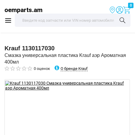
0
oemparts.am
Krauf
1130117030
Смазка универсальная пластика Krauf аэр Ароматная
400мл
О бренде Krauf
0 оценок