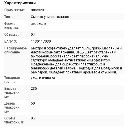
Характеристики
Применение:
пластик
Тип:
Смазка универсальная
Форма
аэрозоль
выпуска:
Объём, л:
0.4
EAN-13:
1130117030
Расширенное
Быстро и эффективно удаляет пыль, грязь, масляные и
описание:
никотиновые загрязнения. Защищает от старения и
выгорания, восстанавливает первоначальную
структуру, обладает антистатическим эффектом.
Предназначен для обработки пластиковых и
виниловых деталей салона. Подходит для молдингов и
бамперов. Обладает приятным ароматом клубники.
Товарная
уход и очистка
группа:
Высота
235
упаковки,
мм:
Длина
50
упаковки,
мм:
Объем
0.7
упаковки, л: