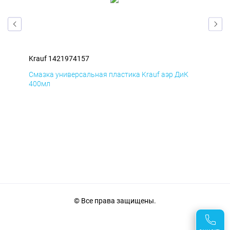
Krauf 1421974157
Kra
Д
Смазка универсальная пластика Krauf аэр ДиК
Сма
400мл
40
© Все права защищены.