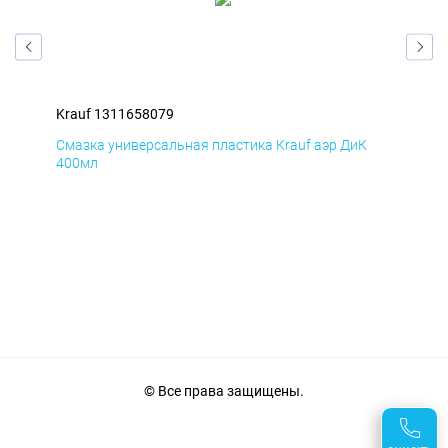
Krauf 1311658079
Kra
Д
Смазка универсальная пластика Krauf аэр ДиК
Сма
400мл
40
© Все права защищены.