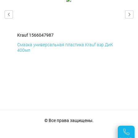
Krauf 1566047987
Kra
Д
Смазка универсальная пластика Krauf аэр ДиК
Сма
400мл
40
© Все права защищены.