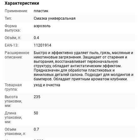
Характеристики
Применение:
пластик
Тип:
Смазка универсальная
Форма
аэрозоль
выпуска:
Объём, л:
0.4
EAN-13:
11201914
Расширенное
Быстро и эффективно удаляет пыль, грязь, масляные и
описание:
никотиновые загрязнения. Защищает от старения и
выгорания, восстанавливает первоначальную
структуру, обладает антистатическим эффектом.
Предназначен для обработки пластиковых и
виниловых деталей салона. Подходит для молдингов и
бамперов. Обладает приятным ароматом клубники.
Товарная
уход и очистка
группа:
Высота
235
упаковки,
мм:
Длина
50
упаковки,
мм:
Объем
0.7
упаковки, л: