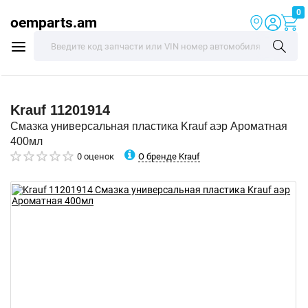
0
oemparts.am
Krauf
11201914
Смазка универсальная пластика Krauf аэр Ароматная
400мл
О бренде Krauf
0 оценок