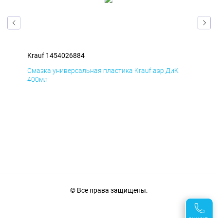
Krauf 1454026884
Kra
Д
Смазка универсальная пластика Krauf аэр ДиК
Сма
400мл
40
© Все права защищены.