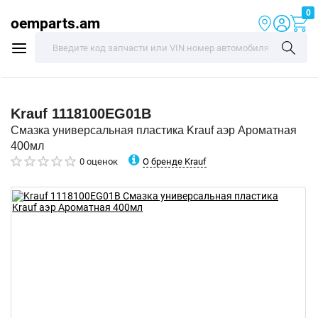
0
oemparts.am
Krauf
1118100EG01B
Смазка универсальная пластика Krauf аэр Ароматная
400мл
О бренде Krauf
0 оценок