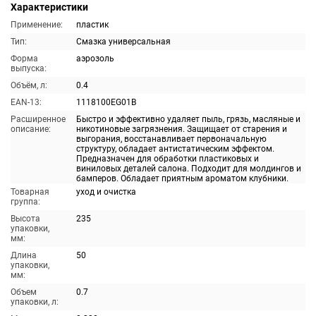
Характеристики
Применение:
пластик
Тип:
Смазка универсальная
Форма
аэрозоль
выпуска:
Объём, л:
0.4
EAN-13:
1118100EG01B
Расширенное
Быстро и эффективно удаляет пыль, грязь, масляные и
описание:
никотиновые загрязнения. Защищает от старения и
выгорания, восстанавливает первоначальную
структуру, обладает антистатическим эффектом.
Предназначен для обработки пластиковых и
виниловых деталей салона. Подходит для молдингов и
бамперов. Обладает приятным ароматом клубники.
Товарная
уход и очистка
группа:
Высота
235
упаковки,
мм:
Длина
50
упаковки,
мм:
Объем
0.7
упаковки, л: